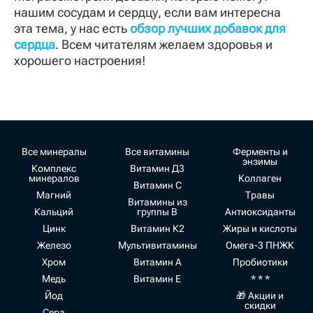
нашим сосудам и сердцу, если вам интересна
эта тема, у нас есть
обзор лучших добавок для
сердца
. Всем читателям желаем здоровья и
хорошего настроения!
Все минералы
Все витамины
Ферменты и
энзимы
Комплекс
Витамин Д3
минералов
Коллаген
Витамин С
Магний
Травы
Витамины из
Кальций
группы В
Антиоксиданты
Цинк
Витамин К2
Жиры и кислоты
Железо
Мультивитамины
Омега-3 ПНЖК
Хром
Витамин А
Пробиотики
Медь
Витамин Е
* * *
Йод
🎁 Акции и
скидки
Сера