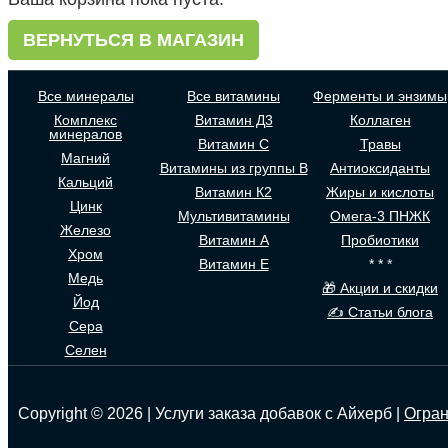
ВЕРНУТЬСЯ В МАГАЗИН
Все минералы
Все витамины
Ферменты и энзимы
Комплекс
Витамин Д3
Коллаген
минералов
Витамин С
Травы
Магний
Витамины из группы В
Антиоксиданты
Кальций
Витамин К2
Жиры и кислоты
Цинк
Мультивитамины
Омега-3 ПНЖК
Железо
Витамин А
Пробиотики
Хром
Витамин Е
* * *
Медь
🎁 Акции и скидки
Йод
✍ Статьи блога
Сера
Селен
Copyright © 2026 | Услуги заказа добавок с Айхерб |
Огран