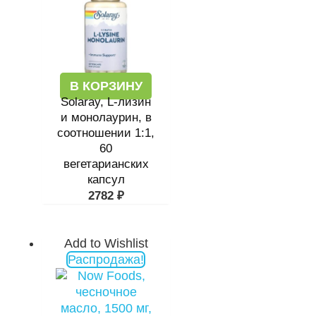
В КОРЗИНУ
Solaray, L-лизин
и монолаурин, в
соотношении 1:1,
60
вегетарианских
капсул
2782
₽
Add to Wishlist
Первоначальная
Текущая
Распродажа!
цена
цена:
составляла
635 ₽.
1084 ₽.