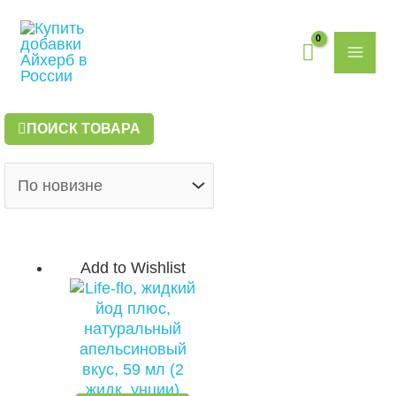
Перейти
MAI
к
содержимому
ME
ПОИСК ТОВАРА
Add to Wishlist