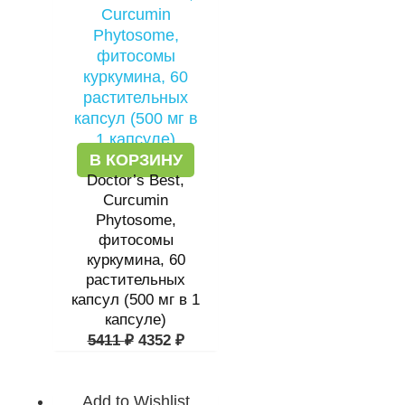
5411 ₽.
В КОРЗИНУ
Doctor’s Best,
Curcumin
Phytosome,
фитосомы
куркумина, 60
растительных
капсул (500 мг в 1
капсуле)
5411
₽
4352
₽
Add to Wishlist