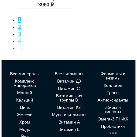
3960
₽
1
2
3
4
→
Все минералы
Все витамины
Ферменты и
энзимы
Комплекс
Витамин Д3
минералов
Коллаген
Витамин С
Магний
Травы
Витамины из
Кальций
группы В
Антиоксиданты
Цинк
Витамин К2
Жиры и
кислоты
Железо
Мультивитамины
Омега-3 ПНЖК
Хром
Витамин А
Пробиотики
Медь
Витамин Е
* * *
Йод