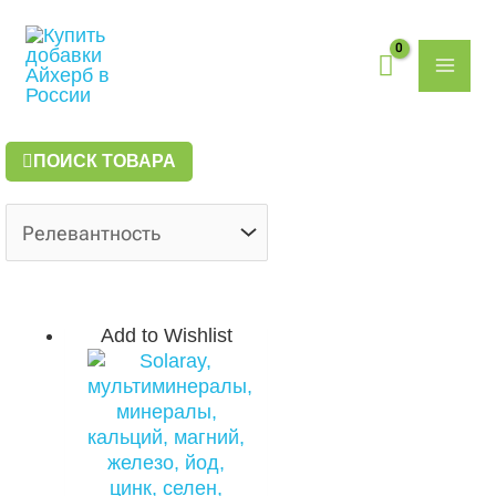
Перейти
MAI
к
содержимому
ME
ПОИСК ТОВАРА
Add to Wishlist