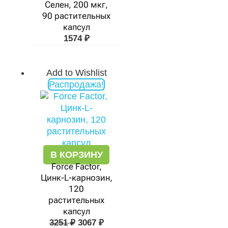
Селен, 200 мкг,
90 растительных
капсул
1574
₽
Add to Wishlist
Первоначальная
Текущая
Распродажа!
цена
цена:
составляла
3067 ₽.
3251 ₽.
В КОРЗИНУ
Force Factor,
Цинк-L-карнозин,
120
растительных
капсул
3251
₽
3067
₽