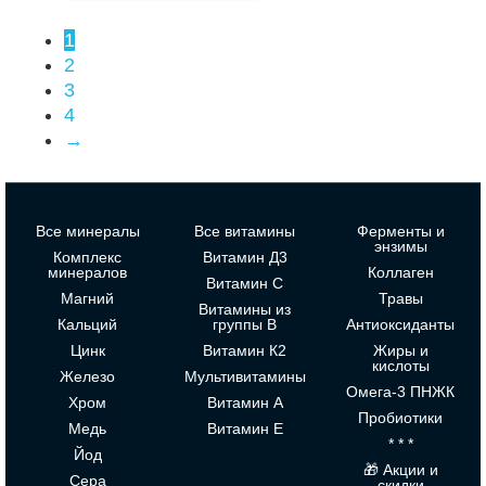
1
2
3
4
→
Все минералы
Все витамины
Ферменты и
энзимы
Комплекс
Витамин Д3
минералов
Коллаген
Витамин С
Магний
Травы
Витамины из
Кальций
группы В
Антиоксиданты
Цинк
Витамин К2
Жиры и
кислоты
Железо
Мультивитамины
Омега-3 ПНЖК
Хром
Витамин А
Пробиотики
Медь
Витамин Е
* * *
Йод
🎁 Акции и
Сера
скидки