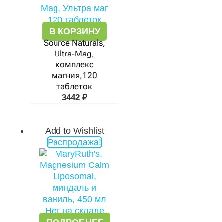
В КОРЗИНУ
Source Naturals,
Ultra-Mag,
комплекс
магния,120
таблеток
3442
₽
Add to Wishlist
Первоначальная
Текущая
Распродажа!
цена
цена:
составляла
3179 ₽.
5853 ₽.
Нет на складе