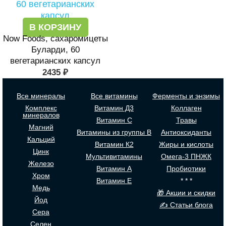
В КОРЗИНУ
Now Foods, сахаромицеты
Буларди, 60
вегетарианских капсул
2435
₽
Все минералы
Все витамины
Ферменты и энзимы
Комплекс
Витамин Д3
Коллаген
минералов
Витамин С
Травы
Магний
Витамины из группы В
Антиоксиданты
Кальций
Витамин К2
Жиры и кислоты
Цинк
Мультивитамины
Омега-3 ПНЖК
Железо
Витамин А
Пробиотики
Хром
Витамин Е
* * *
Медь
🎁 Акции и скидки
Йод
✍ Статьи блога
Сера
Селен