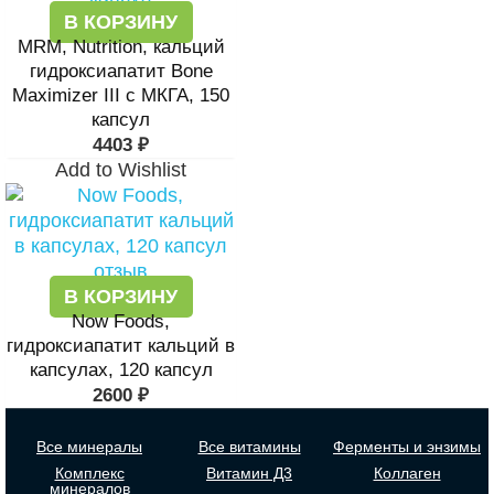
В КОРЗИНУ
MRM, Nutrition, кальций
гидроксиапатит Bone
Maximizer III с МКГА, 150
капсул
4403
₽
Add to Wishlist
В КОРЗИНУ
Now Foods,
гидроксиапатит кальций в
капсулах, 120 капсул
2600
₽
Все минералы
Все витамины
Ферменты и энзимы
Комплекс
Витамин Д3
Коллаген
минералов