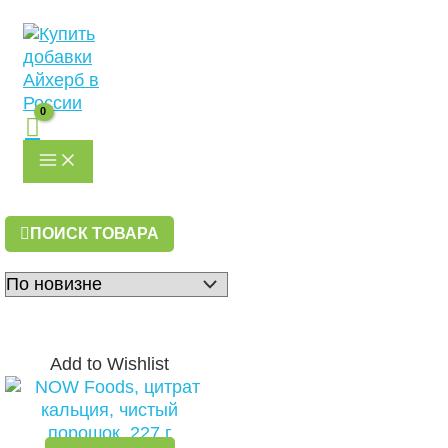
MAIN
Перейти
Первоначальная
Текущая
MENU
к
цена
цена:
содержимому
составляла
1951 ₽.
2919 ₽.
ПОИСК ТОВАРА
Add to Wishlist