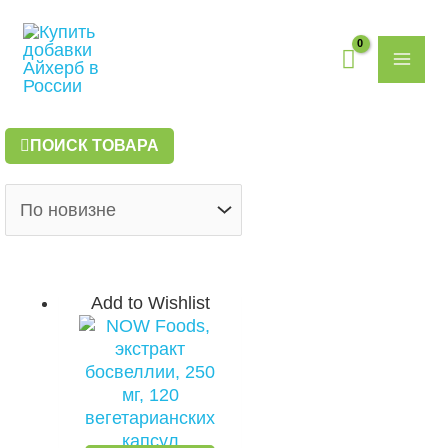
Перейти
MAI
к
содержимому
ME
ПОИСК ТОВАРА
Add to Wishlist