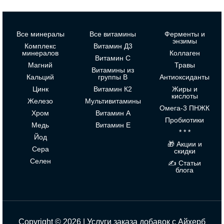
Все минералы
Все витамины
Ферменты и
энзимы
Комплекс
Витамин Д3
минералов
Коллаген
Витамин С
Магний
Травы
Витамины из
Кальций
группы В
Антиоксиданты
Цинк
Витамин К2
Жиры и
кислоты
Железо
Мультивитамины
Омега-3 ПНЖК
Хром
Витамин А
Пробиотики
Медь
Витамин Е
* * *
Йод
🎁 Акции и
Сера
скидки
Селен
✍ Статьи
блога
Copyright © 2026 | Услуги заказа добавок с Айхерб