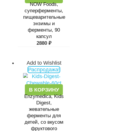
NOW Foods,
суперферменты,
пищеварительные
энзимы и
ферменты, 90
капсул
2880
₽
Add to Wishlist
Первоначальная
Текущая
Распродажа!
цена
цена:
составляла
1561 ₽.
2520 ₽.
В КОРЗИНУ
Enzymedica, Kids
Digest,
жевательные
ферменты для
детей, со вкусом
фруктового