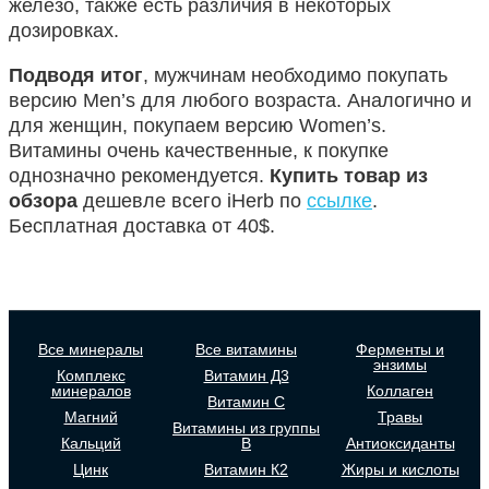
железо, также есть различия в некоторых
дозировках.
Подводя итог
, мужчинам необходимо покупать
версию Men’s для любого возраста. Аналогично и
для женщин, покупаем версию Women’s.
Витамины очень качественные, к покупке
однозначно рекомендуется.
Купить товар из
обзора
дешевле всего iHerb по
ссылке
.
Бесплатная доставка от 40$.
Все минералы
Все витамины
Ферменты и
энзимы
Комплекс
Витамин Д3
минералов
Коллаген
Витамин С
Магний
Травы
Витамины из группы
Кальций
В
Антиоксиданты
Цинк
Витамин К2
Жиры и кислоты