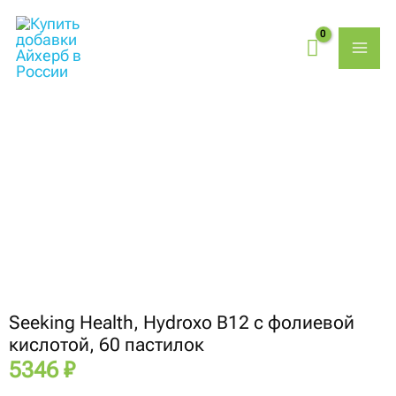
Перейти
MAI
к
содержимому
ME
Количество
товара
Seeking
Health,
Hydroxo
B12
с
фолиевой
кислотой,
60
пастилок
Seeking Health, Hydroxo B12 с фолиевой
кислотой, 60 пастилок
5346
₽