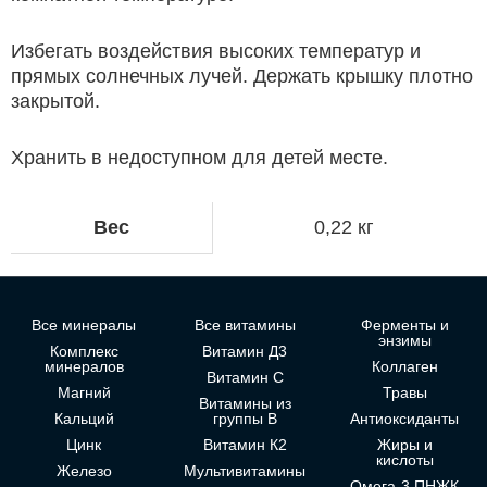
Избегать воздействия высоких температур и
прямых солнечных лучей. Держать крышку плотно
закрытой.
Хранить в недоступном для детей месте.
Вес
0,22 кг
Все минералы
Все витамины
Ферменты и
энзимы
Комплекс
Витамин Д3
минералов
Коллаген
Витамин С
Магний
Травы
Витамины из
Кальций
группы В
Антиоксиданты
Цинк
Витамин К2
Жиры и
кислоты
Железо
Мультивитамины
Омега-3 ПНЖК