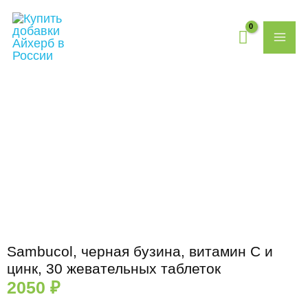
Перейти
MAI
к
содержимому
ME
Количество
товара
Sambucol,
черная
бузина,
витамин
C
и
цинк,
30
жевательных
Sambucol, черная бузина, витамин C и
таблеток
цинк, 30 жевательных таблеток
2050
₽