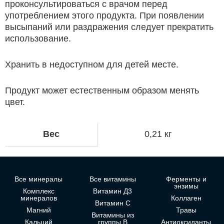
проконсультироваться с врачом перед
употреблением этого продукта. При появлении
высыпаний или раздражения следует прекратить
использование.
Хранить в недоступном для детей месте.
Продукт может естественным образом менять
цвет.
Вес
0,21 кг
Все минералы
Все витамины
Ферменты и
энзимы
Комплекс
Витамин Д3
минералов
Коллаген
Витамин С
Магний
Травы
Витамины из
Кальций
группы В
Антиоксиданты