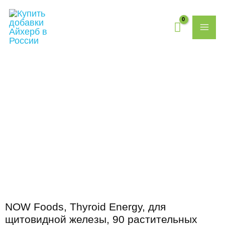
Перейти
MAI
к
содержимому
ME
Количество
товара
NOW
Foods,
Thyroid
Energy,
для
щитовидной
железы,
90
растительных
капсул
NOW Foods, Thyroid Energy, для
щитовидной железы, 90 растительных