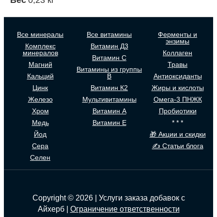
Вес
0,23 кг
Все минералы
Все витамины
Ферменты и
энзимы
Комплекс
Витамин Д3
минералов
Коллаген
Витамин С
Магний
Травы
Витамины из группы
Кальций
В
Антиоксиданты
Цинк
Витамин К2
Жиры и кислоты
Железо
Мультивитамины
Омега-3 ПНЖК
Хром
Витамин А
Пробиотики
Медь
Витамин Е
* * *
Йод
🎁 Акции и скидки
Сера
✍ Статьи блога
Селен
Copyright © 2026 | Услуги заказа добавок с
Айхерб |
Ограничение ответственности