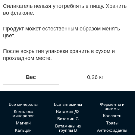
Силикагель нельзя употреблять в пищу. Хранить
во флаконе.
Продукт может естественным образом менять
цвет.
После вскрытия упаковки хранить в сухом и
прохладном месте.
Вес
0,26 кг
Все минералы
Все витамины
Ферменты и
энзимы
Комплекс
Витамин Д3
минералов
Коллаген
Витамин С
Магний
Травы
Витамины из
Кальций
группы В
Антиоксиданты