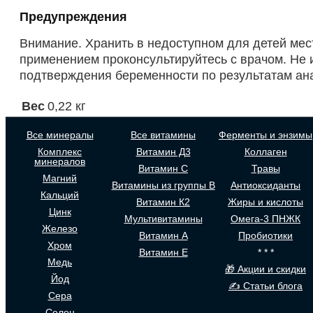
Предупреждения
Внимание. Хранить в недоступном для детей мес
применением проконсультируйтесь с врачом. Не 
подтверждения беременности по результатам ана
Вес
0,22 кг
Все минералы
Все витамины
Ферменты и энзимы
Комплекс
Витамин Д3
Коллаген
минералов
Витамин С
Травы
Магний
Витамины из группы В
Антиоксиданты
Кальций
Витамин К2
Жиры и кислоты
Цинк
Мультивитамины
Омега-3 ПНЖК
Железо
Витамин А
Пробиотики
Хром
Витамин Е
* * *
Медь
🎁 Акции и скидки
Йод
✍ Статьи блога
Сера
Селен