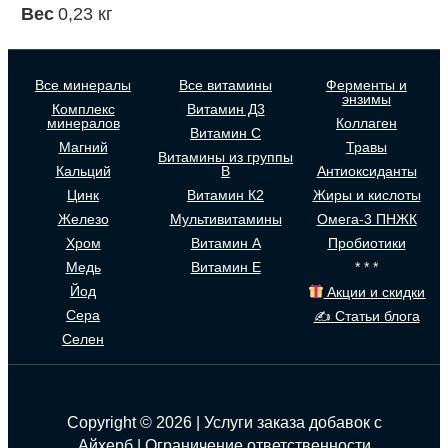
Вес
0,23 кг
Все минералы
Все витамины
Ферменты и
энзимы
Комплекс
Витамин Д3
минералов
Коллаген
Витамин С
Магний
Травы
Витамины из группы
Кальций
В
Антиоксиданты
Цинк
Витамин К2
Жиры и кислоты
Железо
Мультивитамины
Омега-3 ПНЖК
Хром
Витамин А
Пробиотики
Медь
Витамин Е
* * *
Йод
Акции и скидки
Сера
✍ Статьи блога
Селен
Copyright © 2026 | Услуги заказа добавок с
Айхерб |
Ограничение ответственности