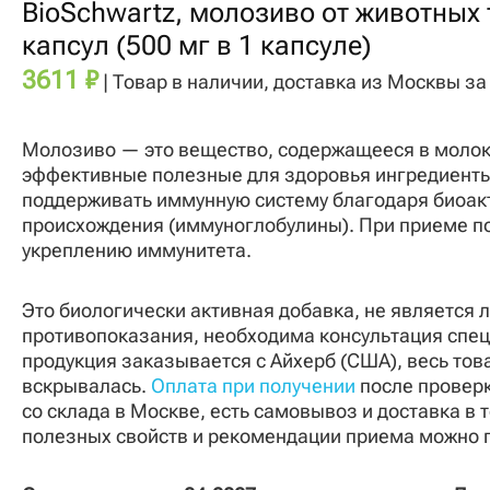
в
BioSchwartz, молозиво от животных 
1
капсул (500 мг в 1 капсуле)
капсуле)
3611
₽
| Товар в наличии, доставка из Москвы за
Молозиво — это вещество, содержащееся в молоке 
эффективные полезные для здоровья ингредиенты
поддерживать иммунную систему благодаря биоак
происхождения (иммуноглобулины). При приеме п
укреплению иммунитета.
Это биологически активная добавка, не является
противопоказания, необходима консультация спе
продукция заказывается с Айхерб (США), весь тов
вскрывалась.
Оплата при получении
после проверк
со склада в Москве, есть самовывоз и доставка в 
полезных свойств и рекомендации приема можно 