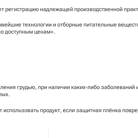
еет регистрацию надлежащей производственной прак
овейшие технологии и отборные питательные вещест
по доступным ценам».
ения грудью, при наличии каких-либо заболеваний и
лых.
т использовать продукт, если защитная плёнка повреж