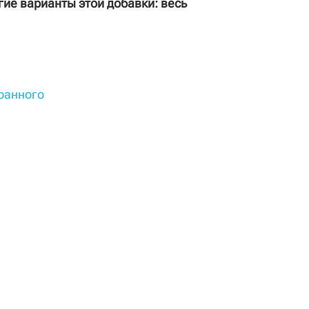
гие варианты этой добавки: весь
бранного