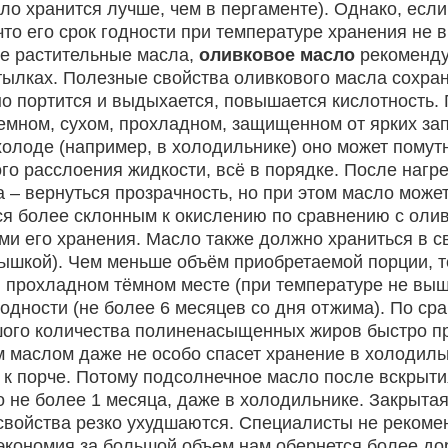
сло хранится лучше, чем в пергаменте). Однако, ес
что его срок годности при температуре хранения не 
ие растительные масла,
оливковое масло
рекоменду
тылках. Полезные свойства оливкового масла сохран
о портится и выдыхается, повышается кислотность. 
темном, сухом, прохладном, защищенном от ярких за
холоде (например, в холодильнике) оно может помут
ого расслоения жидкости, всё в порядке. После наг
а – вернуться прозрачность, но при этом масло може
я более склонным к окислению по сравнению с оли
ми его хранения. Масло также должно храниться в 
ышкой). Чем меньше объём приобретаемой порции, т
в прохладном тёмном месте (при температуре не выш
годности (не более 6 месяцев со дня отжима). По с
ого количества полиненасыщенных жиров быстро про
 маслом даже не особо спасет хранение в холодил
 к порче. Потому подсолнечное масло после вскрыт
о не более 1 месяца, даже в холодильнике. Закрыта
 свойства резко ухудшаются. Специалисты не рекоме
т экономия за большой объем нам обернется более до