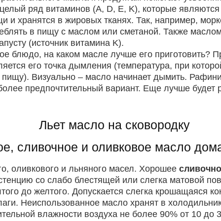
 целый ряд витаминов (A, D, E, K), которые являют
и и хранятся в жировых тканях. Так, например, морк
реблять в пищу с маслом или сметаной. Также масл
пусту (источник витамина K).
ое блюдо, на каком масле лучше его приготовить? 
яется его точка дымления (температура, при которо
 пищу). Визуально – масло начинает дымить. Рафин
более предпочтительный вариант. Еще лучше будет
ое, сливочное и оливковое масло дом
о, оливкового и льняного масел. Хорошее
сливочно
тенцию со слабо блестящей или слегка матовой по
лтого до желтого. Допускается слегка крошащаяся к
аги. Неиспользованное масло хранят в холодильнике
тельной влажности воздуха не более 90% от 10 до 30