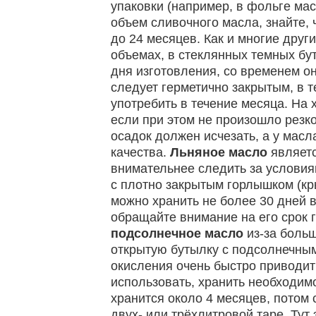
упаковки (например, в фольге ма
объем сливочного масла, знайте, 
до 24 месяцев. Как и многие друг
объемах, в стеклянных темных бу
дня изготовления, со временем он
следует герметично закрытым, в 
употребить в течение месяца. На 
если при этом не произошло резк
осадок должен исчезать, а у масл
качества.
Льняное масло
являетс
внимательнее следить за условия
с плотно закрытым горлышком (кр
можно хранить не более 30 дней 
обращайте внимание на его срок 
подсолнечное масло
из-за больш
открытую бутылку с подсолнечным
окисления очень быстро приводит
использовать, хранить необходим
хранится около 4 месяцев, потом
двух- или трёхлитровой таре. Ту