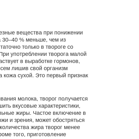
лезные вещества при понижении
а 30–40 % меньше, чем из
таточно только в твороге со
 При употреблении творога малой
аствует в выработке гормонов,
всем лишив свой организм
а кожа сухой. Это первый признак
ивания молока, творог получается
шить вкусовые характеристики,
ельные жиры. Частое включение в
жи и зрения, может обостряться
количества жира творог менее
роме того, приготовление