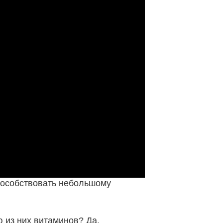
способствовать небольшому
 из них витаминов? Да,