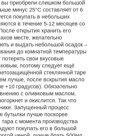
ли вы приобрели слишком большой
выше минус 25°С составляет от 6
ется покупать в небольших
яются в течение 5-12 месяцев со
После открытия хранить его
пахов месте, желательно
неть и выдать небольшой осадок –
ревания до комнатной температуры
т потерять свои вкусовые
вковым, поэтому следует ещё
светозащищённой стеклянной таре
ем лучше, после вскрытия масло
е +10 градусов). Обязательно
равнению с оливковым маслом,
горкнет и окислится. Так что
ьнике. Запущенный процесс
ия бутылки лучше поскорее
я тара с момента производства
ндуют покупать его в большой
рогой ценой, лучше брать 500мл