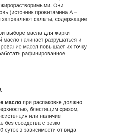
ся жирорастворимыми. Они
овь (источник провитамина A –
ом заправляют салаты, содержащие
При выборе масла для жарки
й масло начинает разрушаться и
ирование масел повышает их точку
 работать рафинированное
а
е масло
при распаковке должно
верхностью, блестящим срезом,
онсистенция или наличие
 без соседства с резко
 суток в зависимости от вида