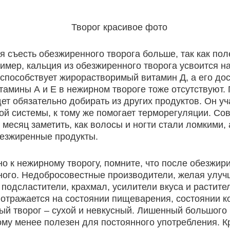
я съесть обезжиренного творога больше, так как по
имер, кальция из обезжиренного творога усвоится н
способствует жирорастворимый витамин Д, а его дос
тамины А и Е в нежирном твороге тоже отсутствуют.
т обязательно добирать из других продуктов. Он уч
ной системы, к тому же помогает терморегуляции. Со
месяц заметить, как волосы и ногти стали ломкими, 
обезжиренные продукты.
о к нежирному творогу, помните, что после обезжир
ного. Недобросовестные производители, желая улуч
 подсластители, крахмал, усилители вкуса и растит
 отражается на состоянии пищеварения, состоянии ко
й творог – сухой и невкусный. Лишенный большого 
ому менее полезен для постоянного употребления. К