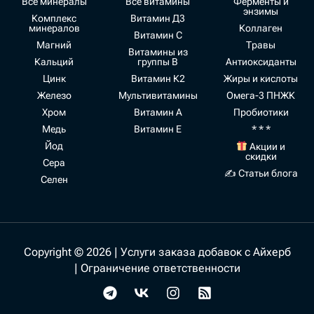
Все минералы
Все витамины
Ферменты и
энзимы
Комплекс
Витамин Д3
минералов
Коллаген
Витамин С
Магний
Травы
Витамины из
Кальций
группы В
Антиоксиданты
Цинк
Витамин К2
Жиры и кислоты
Железо
Мультивитамины
Омега-3 ПНЖК
Хром
Витамин А
Пробиотики
Медь
Витамин Е
* * *
Йод
Акции и
скидки
Сера
✍ Статьи блога
Селен
Copyright © 2026 | Услуги заказа добавок с Айхерб
|
Ограничение ответственности