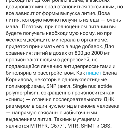
дозировках минерал становиться токсичным, но
все зависит от формы выпуска лития. Доза
лития, которую можно получить из еды — очень
мала. Поэтому, при полноценном питании вы
будете получать необходимую норму, но при
жестком дефиците минерала в организме,
придется принимать его в виде добавок. Для
сравнения: литий в дозах от 800 до 2000 мг
прописывают людям с депрессией, не
поддающейся лечению антидепрессантами и
биполярным расстройством. Как
пишет
Елена
Корнилова, некоторые однонуклеотидные
полиморфизмы, SNP (англ. Single nucleotide
polymorphism, сокращенно произносится как
«снип») — отличия последовательности ДНК
размером в один нуклеотид в геноме человека
— напрямую связаны с избыточными
выделением лития. Такими мутациями
являются MTHFR, C677T, MTR, SHMT и CBS.