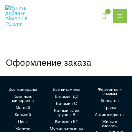
Перейти
MAI
к
содержимому
ME
Оформление заказа
Все минералы
Все витамины
Ферменты и
энзимы
Комплекс
Витамин Д3
минералов
Коллаген
Витамин С
Магний
Травы
Витамины из
Кальций
группы В
Антиоксиданты
Цинк
Витамин К2
Жиры и
кислоты
Железо
Мультивитамины