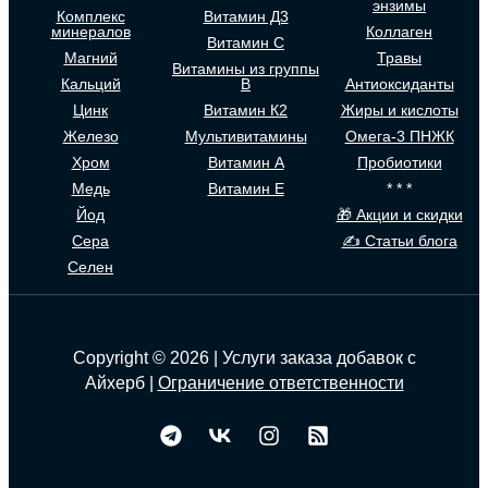
энзимы
Комплекс
Витамин Д3
минералов
Коллаген
Витамин С
Магний
Травы
Витамины из группы
Кальций
В
Антиоксиданты
Цинк
Витамин К2
Жиры и кислоты
Железо
Мультивитамины
Омега-3 ПНЖК
Хром
Витамин А
Пробиотики
Медь
Витамин Е
* * *
Йод
🎁 Акции и скидки
Сера
✍ Статьи блога
Селен
Copyright © 2026 | Услуги заказа добавок с
Айхерб |
Ограничение ответственности