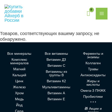
Перейти
MAI
к
содержимому
ME
Товаров, соответствующих вашему запросу, не
обнаружено.
Все минералы
Все витамины
Ферменты и
энзимы
Комплекс
Витамин Д3
минералов
Коллаген
Витамин С
Магний
Травы
Витамины из
Кальций
группы В
Антиоксиданты
Цинк
Витамин К2
Жиры и
кислоты
Железо
Мультивитамины
Омега-3 ПНЖК
Хром
Витамин А
Пробиотики
Медь
Витамин Е
* * *
Йод
🎁 Акции и
Сера