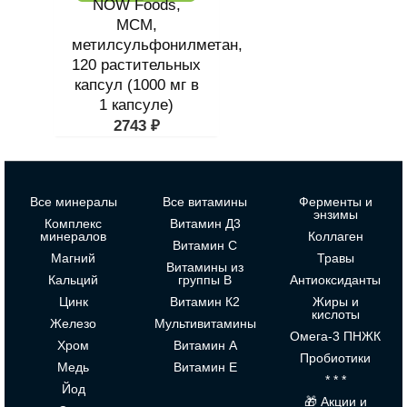
NOW Foods,
МСМ,
метилсульфонилметан,
120 растительных
капсул (1000 мг в
1 капсуле)
2743
₽
Все минералы
Все витамины
Ферменты и
энзимы
Комплекс
Витамин Д3
минералов
Коллаген
Витамин С
Магний
Травы
Витамины из
Кальций
группы В
Антиоксиданты
Цинк
Витамин К2
Жиры и
кислоты
Железо
Мультивитамины
Омега-3 ПНЖК
Хром
Витамин А
Пробиотики
Медь
Витамин Е
* * *
Йод
🎁 Акции и