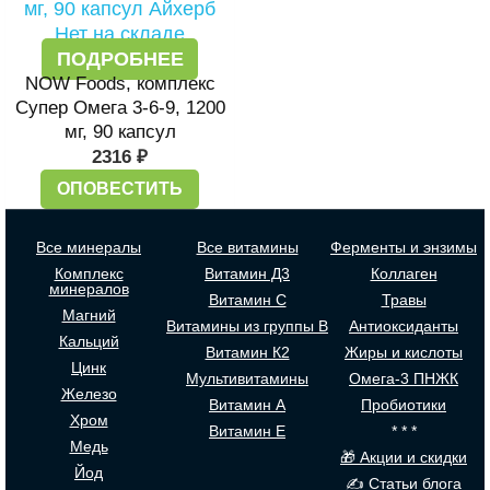
Нет на складе
ПОДРОБНЕЕ
NOW Foods, комплекс
Супер Омега 3-6-9, 1200
мг, 90 капсул
2316
₽
ОПОВЕСТИТЬ
Все минералы
Все витамины
Ферменты и энзимы
Комплекс
Витамин Д3
Коллаген
минералов
Витамин С
Травы
Магний
Витамины из группы В
Антиоксиданты
Кальций
Витамин К2
Жиры и кислоты
Цинк
Мультивитамины
Омега-3 ПНЖК
Железо
Витамин А
Пробиотики
Хром
Витамин Е
* * *
Медь
🎁 Акции и скидки
Йод
✍ Статьи блога