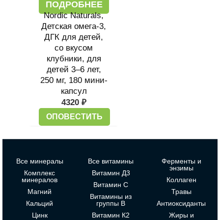
ПОДРОБНЕЕ
Nordic Naturals,
Детская омега-3,
ДГК для детей,
со вкусом
клубники, для
детей 3–6 лет,
250 мг, 180 мини-
капсул
4320
₽
ОПОВЕСТИТЬ
Все минералы
Все витамины
Ферменты и
энзимы
Комплекс
Витамин Д3
минералов
Коллаген
Витамин С
Магний
Травы
Витамины из
Кальций
группы В
Антиоксиданты
Цинк
Витамин К2
Жиры и