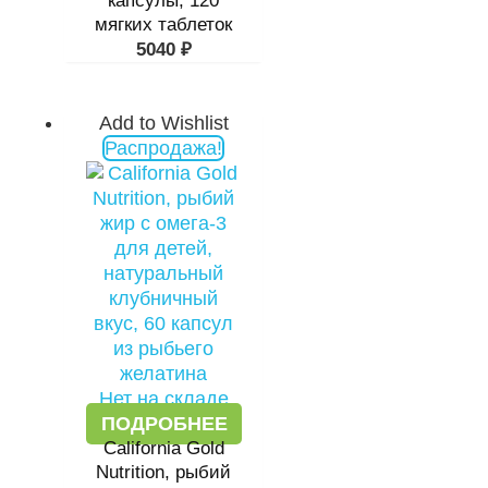
капсулы, 120
мягких таблеток
5040
₽
Add to Wishlist
Первоначальная
Текущая
Распродажа!
цена
цена:
составляла
1096 ₽.
2585 ₽.
Нет на складе
ПОДРОБНЕЕ
California Gold
Nutrition, рыбий