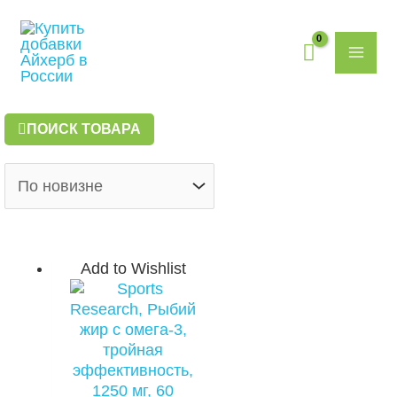
Перейти
MAI
к
содержимому
ME
ПОИСК ТОВАРА
Add to Wishlist