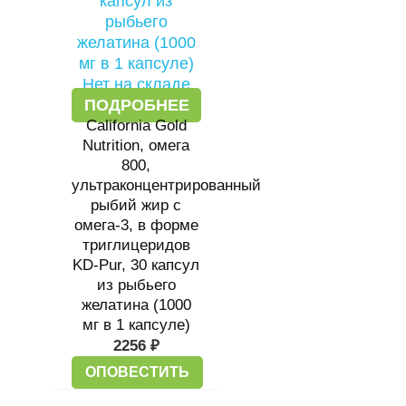
Нет на складе
ПОДРОБНЕЕ
California Gold
Nutrition, омега
800,
ультраконцентрированный
рыбий жир с
омега-3, в форме
триглицеридов
KD-Pur, 30 капсул
из рыбьего
желатина (1000
мг в 1 капсуле)
2256
₽
ОПОВЕСТИТЬ