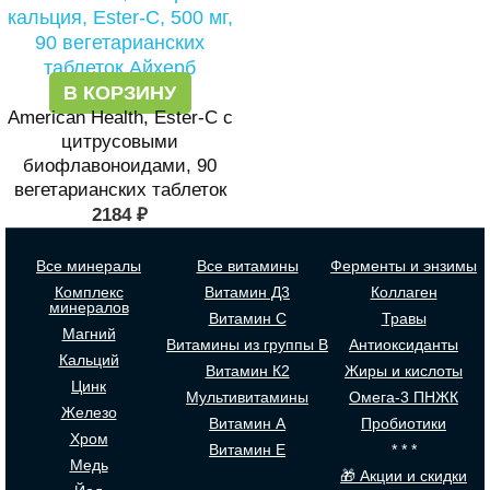
В КОРЗИНУ
American Health, Ester-C с
цитрусовыми
биофлавоноидами, 90
вегетарианских таблеток
2184
₽
Все минералы
Все витамины
Ферменты и энзимы
Комплекс
Витамин Д3
Коллаген
минералов
Витамин С
Травы
Магний
Витамины из группы В
Антиоксиданты
Кальций
Витамин К2
Жиры и кислоты
Цинк
Мультивитамины
Омега-3 ПНЖК
Железо
Витамин А
Пробиотики
Хром
Витамин Е
* * *
Медь
🎁 Акции и скидки