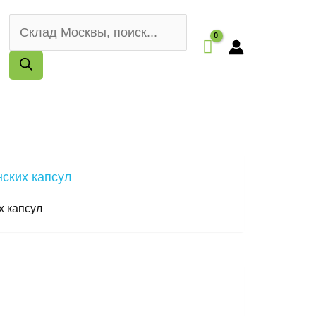
Поиск
товаров
их капсул