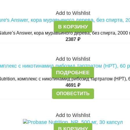
Add to Wishlist
В КОРЗИНУ
Nature’s Answer, кора муравьиного дерева, без спирта, 2000 
2387
₽
Add to Wishlist
ПОДРОБНЕЕ
 Nutrition, комплекс с никотинамид рибозид тартратом (НРТ),
4691
₽
ОПОВЕСТИТЬ
Add to Wishlist
В КОРЗИНУ