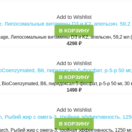
Add to Wishlist
В КОРЗИНУ
age, Липосомальные витамины D3 и K2, апельсин, 59,2 мл (2
4298
₽
Add to Wishlist
В КОРЗИНУ
s, BioCoenzymated, В6, пиридоксал-5-фосфат, p-5-p 50 мг, 30
1498
₽
Add to Wishlist
В КОРЗИНУ
arch, Рыбий жир с омега-3, тройная эффективность, 1250 мг,