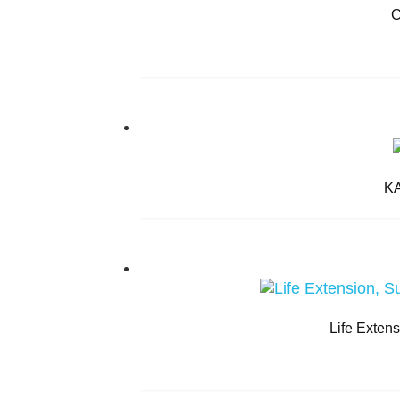
C
KA
Life Exten