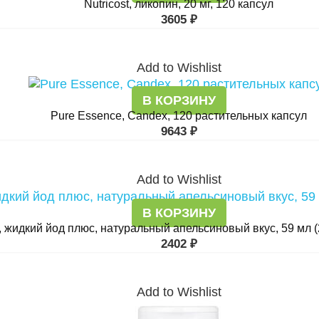
Nutricost, ликопин, 20 мг, 120 капсул
3605
₽
Add to Wishlist
В КОРЗИНУ
Pure Essence, Candex, 120 растительных капсул
9643
₽
Add to Wishlist
В КОРЗИНУ
lo, жидкий йод плюс, натуральный апельсиновый вкус, 59 мл (
2402
₽
Add to Wishlist