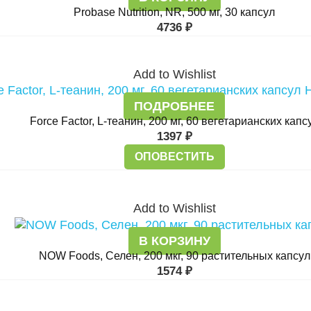
Probase Nutrition, NR, 500 мг, 30 капсул
4736
₽
Add to Wishlist
ПОДРОБНЕЕ
Force Factor, L-теанин, 200 мг, 60 вегетарианских капс
1397
₽
ОПОВЕСТИТЬ
Add to Wishlist
В КОРЗИНУ
NOW Foods, Селен, 200 мкг, 90 растительных капсул
1574
₽