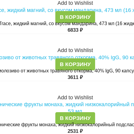
Add to Wishlist
В КОРЗИНУ
Trace, жидкий магний, со вкусом мандарина, 473 мл (16 жидк
6833
₽
Add to Wishlist
В КОРЗИНУ
молозиво от животных травяного откорма, 40% IgG, 90 капсул
3611
₽
Add to Wishlist
В КОРЗИНУ
нические фрукты монаха, жидкий низкокалорийный подсласт
2531
₽