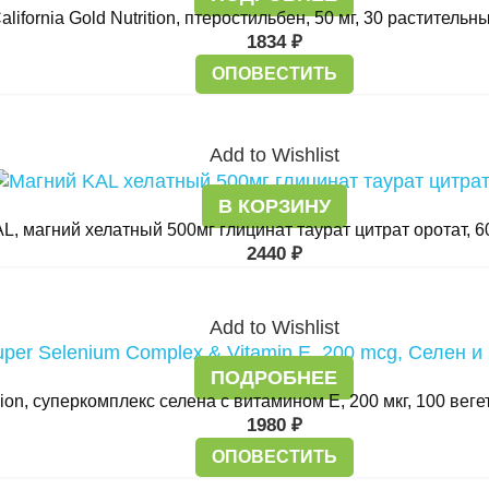
alifornia Gold Nutrition, птеростильбен, 50 мг, 30 растительн
1834
₽
ОПОВЕСТИТЬ
Add to Wishlist
В КОРЗИНУ
L, магний хелатный 500мг глицинат таурат цитрат оротат, 6
2440
₽
Add to Wishlist
ПОДРОБНЕЕ
sion, суперкомплекс селена с витамином E, 200 мкг, 100 вег
1980
₽
ОПОВЕСТИТЬ