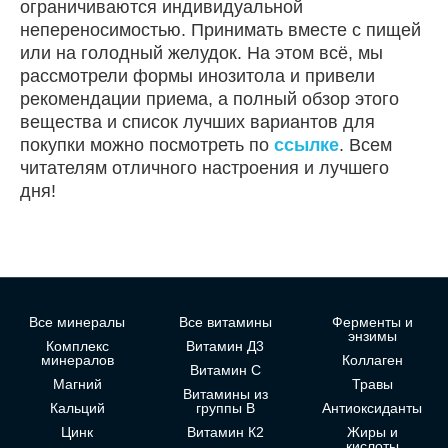
ограничиваются индивидуальной
непереносимостью. Принимать вместе с пищей
или на голодный желудок. На этом всё, мы
рассмотрели формы инозитола и привели
рекомендации приема, а полный обзор этого
вещества и список лучших вариантов для
покупки можно посмотреть по
ссылке
. Всем
читателям отличного настроения и лучшего
дня!
Все минералы
Все витамины
Ферменты и
энзимы
Комплекс
Витамин Д3
минералов
Коллаген
Витамин С
Магний
Травы
Витамины из
Кальций
группы В
Антиоксиданты
Цинк
Витамин К2
Жиры и
кислоты