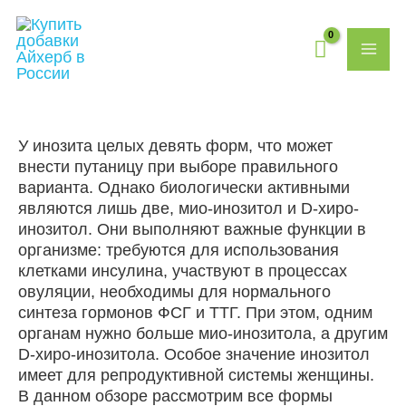
Перейти
MAI
к
содержимому
ME
У инозита целых девять форм, что может
внести путаницу при выборе правильного
варианта. Однако биологически активными
являются лишь две, мио-инозитол и D-хиро-
инозитол. Они выполняют важные функции в
организме: требуются для использования
клетками инсулина, участвуют в процессах
овуляции, необходимы для нормального
синтеза гормонов ФСГ и ТТГ. При этом, одним
органам нужно больше мио-инозитола, а другим
D-хиро-инозитола. Особое значение инозитол
имеет для репродуктивной системы женщины.
В данном обзоре рассмотрим все формы