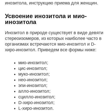
инозитола, инструкцию приема для женщин.
Усвоение инозитола и мио-
инозитола
Инозитол в природе существует в виде девяти
стереоизомеров, из которых наиболее часто в
организмах встречаются мио-инозитол и D-
хиро-инозитол. Приведем все формы ниже:
мио-инозитол;
цис-инозитол;
муко-инозитол;
нео-инозитол;
эпи-инозитол;
алло-инозитол;
сцилло-инозитол;
D-хиро-инозитол;
L-хиро-инозитол.