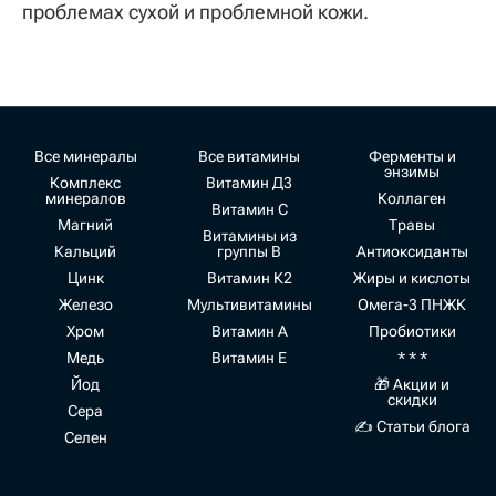
проблемах сухой и проблемной кожи.
Все минералы
Все витамины
Ферменты и
энзимы
Комплекс
Витамин Д3
минералов
Коллаген
Витамин С
Магний
Травы
Витамины из
Кальций
группы В
Антиоксиданты
Цинк
Витамин К2
Жиры и кислоты
Железо
Мультивитамины
Омега-3 ПНЖК
Хром
Витамин А
Пробиотики
Медь
Витамин Е
* * *
Йод
🎁 Акции и
скидки
Сера
✍ Статьи блога
Селен