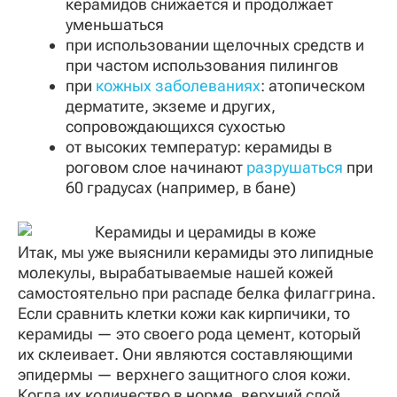
керамидов снижается и продолжает
уменьшаться
при использовании щелочных средств и
при частом использования пилингов
при
кожных заболеваниях
: атопическом
дерматите, экземе и других,
сопровождающихся сухостью
от высоких температур: керамиды в
роговом слое начинают
разрушаться
при
60 градусах (например, в бане)
Итак, мы уже выяснили керамиды это липидные
молекулы, вырабатываемые нашей кожей
самостоятельно при распаде белка филаггрина.
Если сравнить клетки кожи как кирпичики, то
керамиды — это своего рода цемент, который
их склеивает. Они являются составляющими
эпидермы — верхнего защитного слоя кожи.
Когда их количество в норме, верхний слой