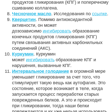
продуктов гликирования (КПГ) и поперечному
сшиванию коллагена.
Чесночное масло
. Исследования по
ссылке
.
Кверцетин
. Помимо антиоксидантной
активности, он может
дозозависимо
ингибировать
образование
конечных продуктов гликирования (КПГ)
путем связывания активных карбонильных
соединений (АКС).
Куркумин
. Куркумин
может
ингибировать
образование КПГ и
нарушения, вызванные КПГ.
Интервальное голодание
в огромной мере
уменьшает гликирование за счет того, что
стимулирует такую вещь как аутофагия. Это
состояние, которое возникает в теле, когда
запускается процесс переработки старых
поврежденных белков. А это и происходит
при гликировании, тогда наши белки
повреждаются и их уже нельзя использовать.