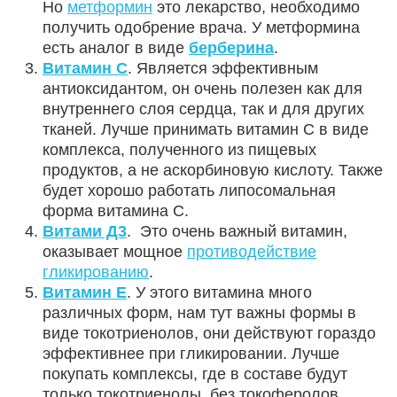
Но
метформин
это лекарство, необходимо
получить одобрение врача. У метформина
есть аналог в виде
берберина
.
Витамин С
. Является эффективным
антиоксидантом, он очень полезен как для
внутреннего слоя сердца, так и для других
тканей. Лучше принимать витамин С в виде
комплекса, полученного из пищевых
продуктов, а не аскорбиновую кислоту. Также
будет хорошо работать липосомальная
форма витамина С.
Витами Д3
. Это очень важный витамин,
оказывает мощное
противодействие
гликированию
.
Витамин Е
. У этого витамина много
различных форм, нам тут важны формы в
виде токотриенолов, они действуют гораздо
эффективнее при гликировании. Лучше
покупать комплексы, где в составе будут
только токотриенолы, без токоферолов.