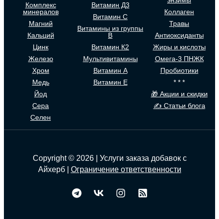
Комплекс
Витамин Д3
минералов
Коллаген
Витамин С
Магний
Травы
Витамины из группы
Кальций
В
Антиоксиданты
Цинк
Витамин К2
Жиры и кислоты
Железо
Мультивитамины
Омега-3 ПНЖК
Хром
Витамин А
Пробиотики
Медь
Витамин Е
* * *
Йод
🎁 Акции и скидки
Сера
✍ Статьи блога
Селен
Copyright © 2026 | Услуги заказа добавок с
Айхерб |
Ограничение ответственности