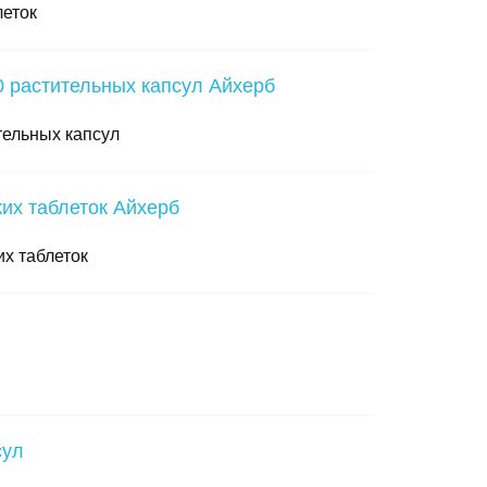
леток
ельных капсул
их таблеток