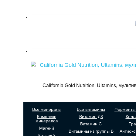
California Gold Nutrition, Ultamins, му
Все минералы
Все витамины
Ферменты 
Комплекс
Витамин Д3
Колл
минералов
Витамин С
Тр
Магний
Витамины из группы В
Антиокс
Кальций