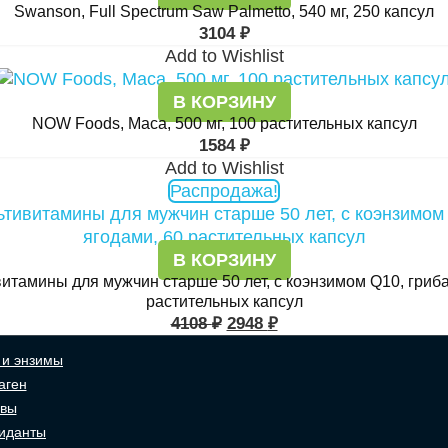
Swanson, Full Spectrum Saw Palmetto, 540 мг, 250 капсул
3104
₽
Add to Wishlist
В КОРЗИНУ
NOW Foods, Maca, 500 мг, 100 растительных капсул
1584
₽
Add to Wishlist
Распродажа!
В КОРЗИНУ
льтивитамины для мужчин старше 50 лет, с коэнзимом Q10, гр
растительных капсул
4108
₽
2948
₽
и энзимы
аген
авы
иданты