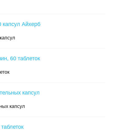
капсул
еток
ьных капсул