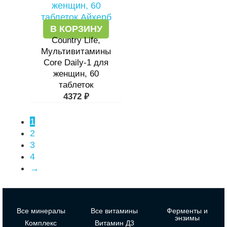
В КОРЗИНУ
Country Life,
Мультивитамины
Core Daily-1 для
женщин, 60
таблеток
4372
₽
1
2
3
4
→
Все минералы
Все витамины
Ферменты и
энзимы
Комплекс
Витамин Д3